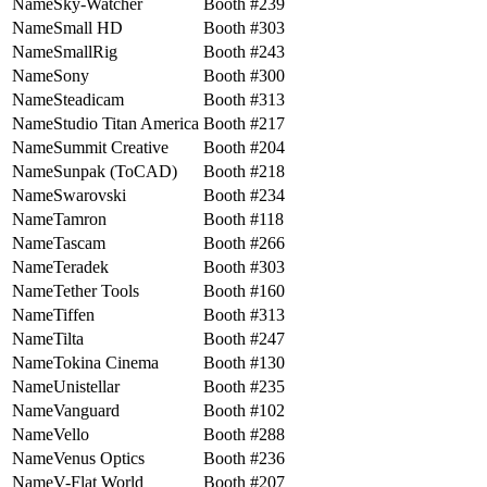
Sky-Watcher
239
Small HD
303
SmallRig
243
Sony
300
Steadicam
313
Studio Titan America
217
Summit Creative
204
Sunpak (ToCAD)
218
Swarovski
234
Tamron
118
Tascam
266
Teradek
303
Tether Tools
160
Tiffen
313
Tilta
247
Tokina Cinema
130
Unistellar
235
Vanguard
102
Vello
288
Venus Optics
236
V-Flat World
207