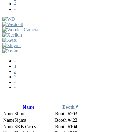
4
»
«
1
2
3
4
»
Name
Booth #
Shure
263
Sigma
422
SKB Cases
104