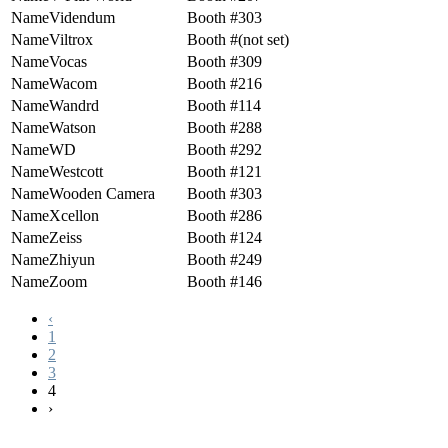
Videndum
303
Viltrox
(not set)
Vocas
309
Wacom
216
Wandrd
114
Watson
288
WD
292
Westcott
121
Wooden Camera
303
Xcellon
286
Zeiss
124
Zhiyun
249
Zoom
146
‹
1
2
3
4
›